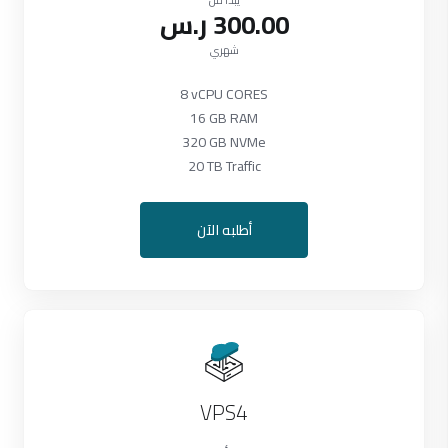
يبدأ من
300.00 ر.س
شهري
8 vCPU CORES
16 GB RAM
320 GB NVMe
20 TB Traffic
أطلبه الآن
VPS4