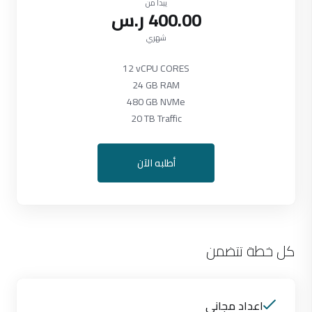
يبدأ من
400.00 ر.س
شهري
12 vCPU CORES
24 GB RAM
480 GB NVMe
20 TB Traffic
أطلبه الآن
كل خطة تتضمن
اعداد مجاني