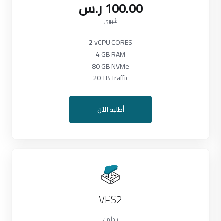
100.00 ر.س
شهري
2
vCPU CORES
4 GB RAM
80 GB NVMe
20 TB Traffic
أطلبه الآن
VPS2
يبدأ من