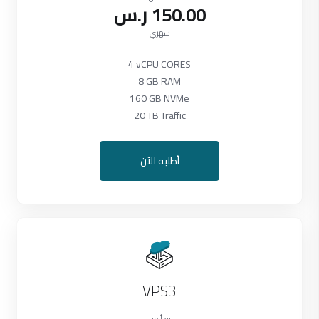
150.00 ر.س
شهري
4 vCPU CORES
8 GB RAM
160 GB NVMe
20 TB Traffic
أطلبه الآن
VPS3