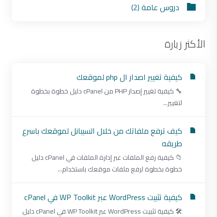
دروس عامة (2)
الأكثر زيارة
كيفية تغيير اصدار ال php لموقعك
🔧 كيفية تغيير إصدار PHP من cPanel دليل خطوة بخطوة
لتغيير...
كيف ترفع ملفاتك من خلال السيبانل لموقعك باسرع
طريقه
📁 كيفية رفع الملفات عبر إدارة الملفات في cPanel دليل
خطوة بخطوة لرفع ملفات موقعك باستخدام...
كيفية تثبيت WordPress عبر WP Toolkit في cPanel
🛠 كيفية تثبيت WordPress عبر WP Toolkit في cPanel دليل