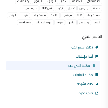
اضافة نطاق
استضافة
الدفع
الاوتلوك
الايفون
رفع ملفات
جاهزة
جي ميل
تحميل
تركيب
تغيير PHP
صب دومين
صفحة بيضاء
PHP
موقعي
قاعدة
قاعدة بيانات
قواعد
لا يفتح
لايفتح
وردبريس
فاتورة
فواتير
فواتير الخدمات
wordpress
الدعم الفني
تذاكر الدعم الفني
أخبار وإعلانات
مكتبة الشروحات
مكتبة الملفات
حالة الشبكة
فتح تذكرة